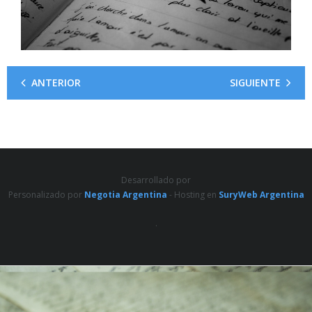
ANTERIOR
SIGUIENTE
Desarrollado por
Personalizado por
Negotia Argentina
- Hosting en
SuryWeb Argentina
.