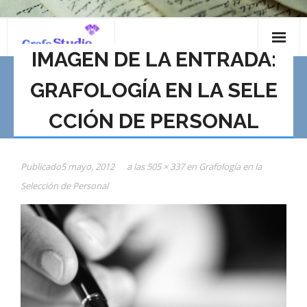
Saltar
al
IMAGEN DE LA ENTRADA:
contenido
GRAFOLOGÍA EN LA SELE
CCIÓN DE PERSONAL
Publicado
5 mayo, 2012
a las
505 × 337
en
Grafología en la
Selección de Personal