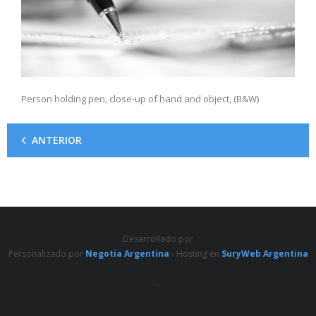
Person holding pen, close-up of hand and object, (B&W)
ANTERIOR
Desarrollado por
Personalizado por
Negotia Argentina
- Hosting en
SuryWeb Argentina
.